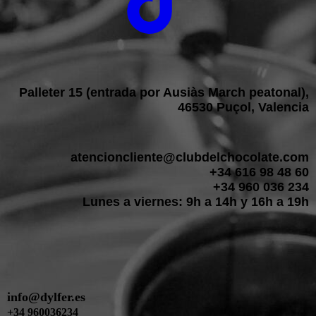
Palleter 15 (entrada por Ausiàs March peatonal),
46530 Puçol, Valencia
atencioncliente@clubdelchocolate.com
+34 616 98 48 60
+34 960 036 234
Lunes a viernes: 9h a 14h y 16h a 19h
info@dylfer.es
+34 960036234