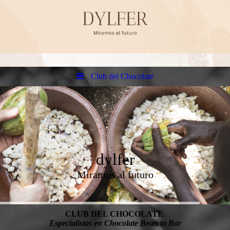
Club del Chocolate
dylfer
Miramos al futuro
CLUB DEL CHOCOLATE
Especialistas en Chocolate Bean to Bar