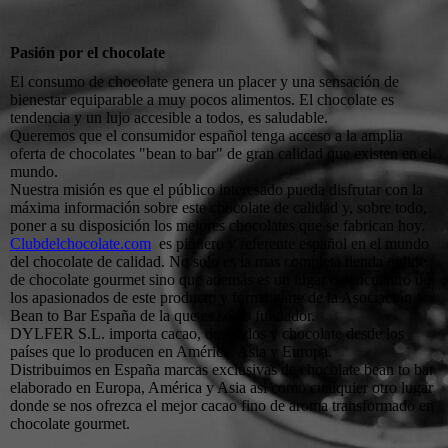
Pasión por el chocolate
El consumo de chocolate genera un placer y una sensación de
bienestar equiparable a muy pocos alimentos. El chocolate es
tendencia y un lujo accesible a todos, es saludable.
Queremos que el consumidor español tenga acceso a la amplia
oferta de chocolates "bean to bar" de gran calidad que existen en el
mundo.
Nuestra misión es que el público interesado pueda disfrutar con la
máxima información sobre este chocolate de calidad y, sobre todo,
poner a su disposición los mejores chocolates que se fabrican hoy.
Clubdelchocolate.com
es pionero y referente español en el mundo
del chocolate de calidad. No solo es la mas completa tienda online
de chocolate gourmet sino que además es un lugar de encuentro de
los apasionados de este producto y forma parte de la Asociación
Bean to Bar España de la que es socio fundador.
DYLFER S.L. importa cacao, derivados y chocolate desde los
países que lo producen en América, Asia y Europa.
Distribuimos en España marcas exclusivas de chocolate bean to bar
elaborado en Europa, América y Asia así como cualquier otro lugar
donde se nos ofrezca el mejor cacao fino de aroma transformado en
chocolate gourmet.